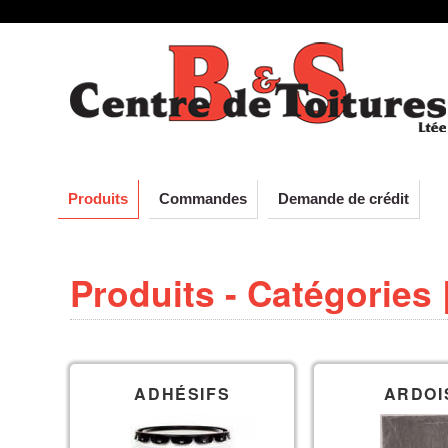
C
Aller
au
e
contenu
principal
n
t
Produits
Commandes
Demande de crédit
r
Produits - Catégories 
e
d
ADHÉSIFS
ARDOI
e