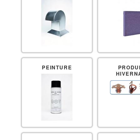
&
S
PEINTURE
PRODU
HIVERN