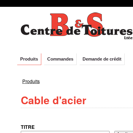
C
Aller
au
e
contenu
principal
n
t
Produits
Commandes
Demande de crédit
r
Produits
e
VOUS
Cable d'acier
ÊTES
d
ICI
e
TITRE