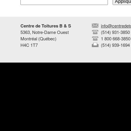
T
o
Centre de Toitures B & S
info@centredet
i
5363, Notre-Dame Ouest
(514) 931-3850
Montréal (Québec)
1 800 668-3850
H4C 1T7
(514) 939-1694
t
u
r
e
s
B