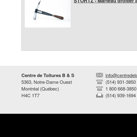
STORTZ - Marteau droitier 
&
S
Centre de Toitures B & S
info@centredet
5363, Notre-Dame Ouest
(514) 931-3850
Montréal (Québec)
1 800 668-3850
H4C 1T7
(514) 939-1694