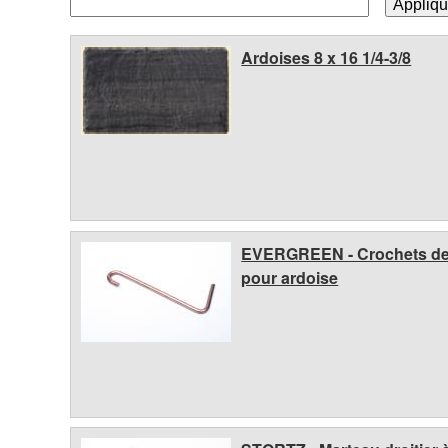
T
o
Ardoises 8 x 16 1/4-3/8
i
t
u
EVERGREEN - Crochets de 
r
pour ardoise
e
s
B