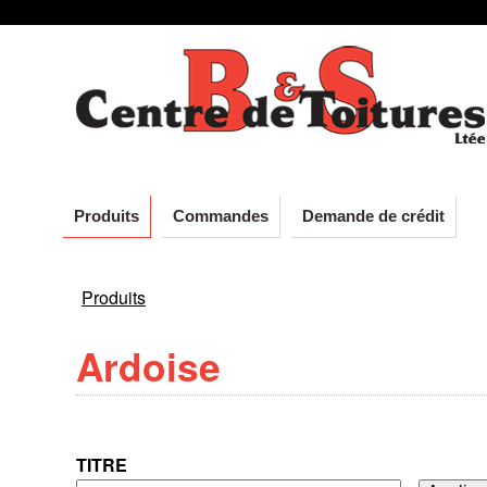
C
Aller
au
e
contenu
principal
n
t
Produits
Commandes
Demande de crédit
r
Produits
e
VOUS
Ardoise
ÊTES
d
ICI
e
TITRE