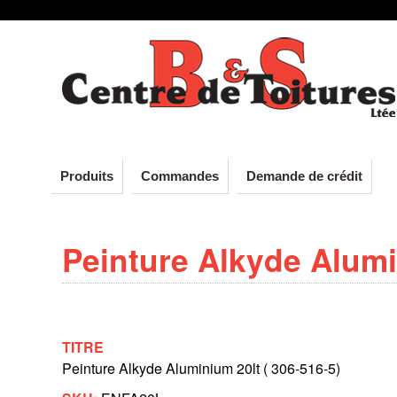
C
Aller
au
e
contenu
principal
n
t
Produits
Commandes
Demande de crédit
r
Peinture Alkyde Alum
e
d
TITRE
e
Peinture Alkyde Aluminium 20lt ( 306-516-5)