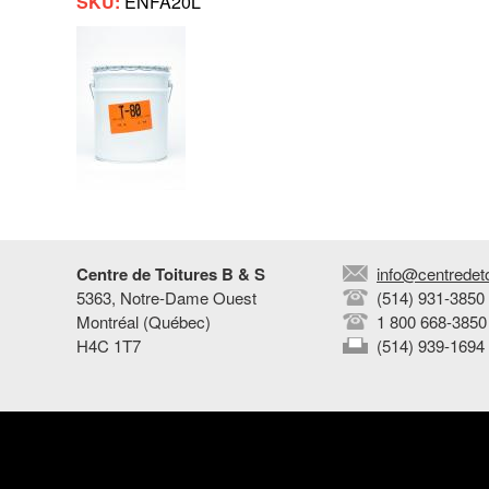
SKU:
ENFA20L
T
o
i
t
u
Centre de Toitures B & S
info@centredet
r
5363, Notre-Dame Ouest
(514) 931-3850
Montréal (Québec)
1 800 668-3850
e
H4C 1T7
(514) 939-1694
s
B